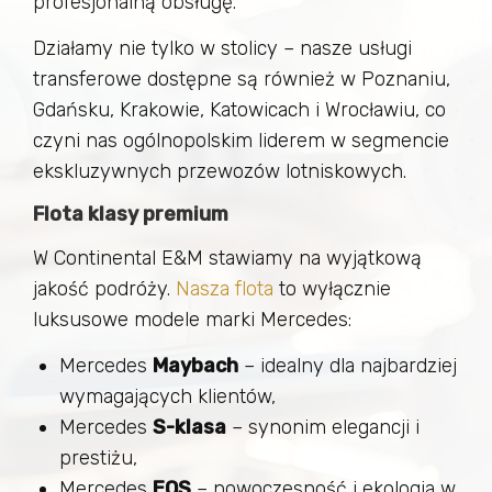
profesjonalną obsługę.
Działamy nie tylko w stolicy – nasze usługi
transferowe dostępne są również w Poznaniu,
Gdańsku, Krakowie, Katowicach i Wrocławiu, co
czyni nas ogólnopolskim liderem w segmencie
ekskluzywnych przewozów lotniskowych.
Flota klasy premium
W Continental E&M stawiamy na wyjątkową
jakość podróży.
Nasza flota
to wyłącznie
luksusowe modele marki Mercedes:
Mercedes
Maybach
– idealny dla najbardziej
wymagających klientów,
Mercedes
S-klasa
– synonim elegancji i
prestiżu,
Mercedes
EQS
– nowoczesność i ekologia w