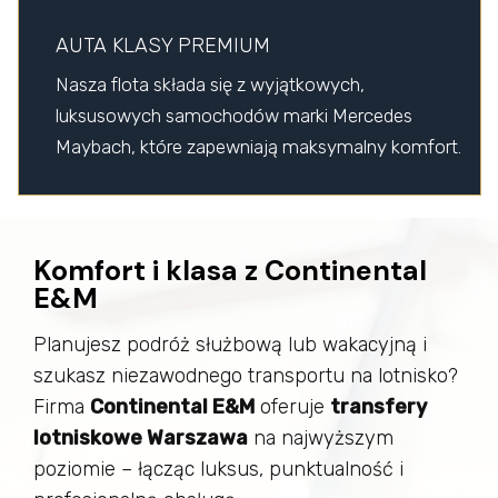
AUTA KLASY PREMIUM
Nasza flota składa się z wyjątkowych,
luksusowych samochodów marki Mercedes
Maybach, które zapewniają maksymalny komfort.
Komfort i klasa z Continental
E&M
Planujesz podróż służbową lub wakacyjną i
szukasz niezawodnego transportu na lotnisko?
Firma
Continental E&M
oferuje
transfery
lotniskowe Warszawa
na najwyższym
poziomie – łącząc luksus, punktualność i