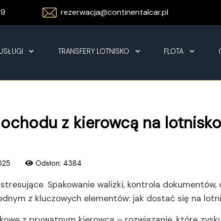
89
rezerwacja@continentalcar.pl
USŁUGI
TRANSFERY LOTNISKO
FLOTA
ochodu z kierowcą na lotnisko
025
Odsłon: 4384
ć stresujące. Spakowanie walizki, kontrola dokumentów
ednym z kluczowych elementów: jak dostać się na lotn
kowe z prywatnym kierowcą – rozwiązanie, które zysku