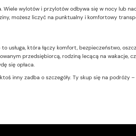
ia. Wiele wylotów i przylotów odbywa się w nocy lub n
dziny, możesz liczyć na punktualny i komfortowy transp
o usługa, która łączy komfort, bezpieczeństwo, oszcz
acowanym przedsiębiorcą, rodziną lecącą na wakacje, 
dę się opłaca.
 ktoś inny zadba o szczegóły. Ty skup się na podróży –
 – luksusowy akcent w wyjątkowym dniu