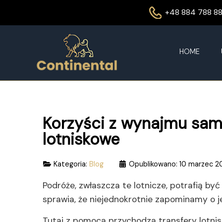
+48 884 788 8
HOME
Korzyści z wynajmu sam
lotniskowe
Kategoria:
Blog
Opublikowano: 10 marzec 2
Podróże, zwłaszcza te lotnicze, potrafią by
sprawia, że niejednokrotnie zapominamy o j
Tutaj z pomocą przychodzą transfery lotnis