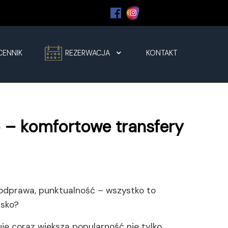
CENNIK
REZERWACJA
KONTAKT
 – komfortowe transfery
, odprawa, punktualność – wszystko to
isko?
je coraz większą popularność nie tylko