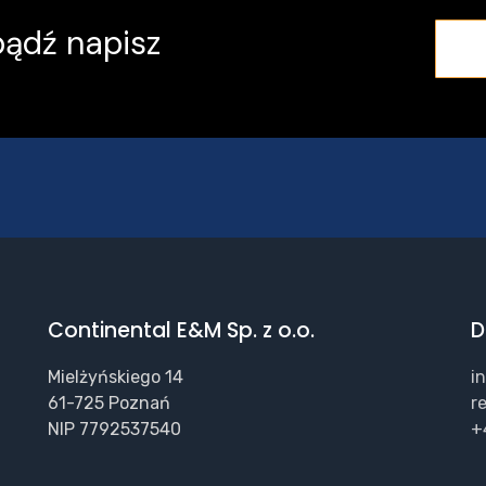
ądź napisz
Continental E&M Sp. z o.o.
D
Mielżyńskiego 14
i
61-725 Poznań
r
NIP 7792537540
+