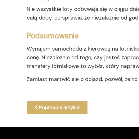
Nie wszystkie loty odbywają się w ciągu dn
całą dobę, co sprawia, że niezależnie od go
Podsumowanie
Wynajem samochodu z kierowcą na lotnisko t
cenę. Niezależnie od tego, czy jesteś zapr
transfery lotniskowe to wybór, który napraw
Zamiast martwić się o dojazd, pozwól, że to
Poprzedni artykuł: Limuzyna do ślubu Poznań
Poprzedni artykuł