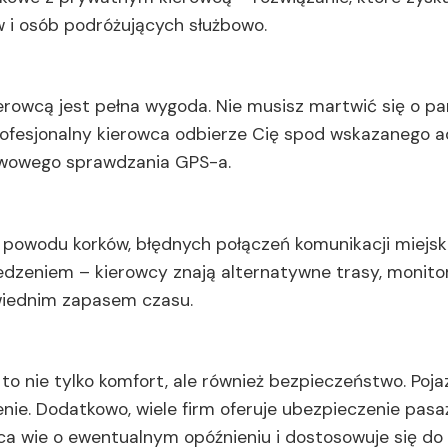
w i osób podróżujących służbowo.
owcą jest pełna wygoda. Nie musisz martwić się o par
Profesjonalny kierowca odbierze Cię spod wskazanego a
erwowego sprawdzania GPS-a.
 z powodu korków, błędnych połączeń komunikacji miejski
edzeniem – kierowcy znają alternatywne trasy, monito
owiednim zapasem czasu.
o nie tylko komfort, ale również bezpieczeństwo. Poja
nie. Dodatkowo, wiele firm oferuje ubezpieczenie pasa
a wie o ewentualnym opóźnieniu i dostosowuje się do s